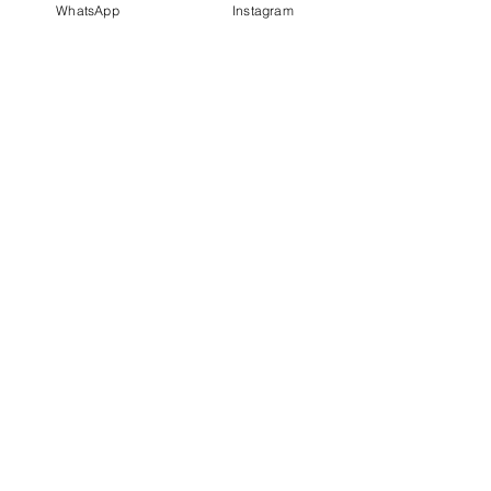
WhatsApp
Instagram
Tanque Duplo de Fibra
62HDL03 Tam.: 62x62 PEI 4